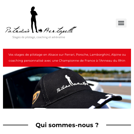
Vos stages de pilotage en Alsace sur Ferrari, Porsche, Lamborghini, Alpine ou
coaching personnalisé avec une Championne de France à l’Anneau du Rhin
Qui sommes-nous ?