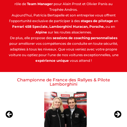
rôle de
Team Manager
pour Alain Prost et Olivier Panis au
Trophée Andros.
Aujourd’hui, Patricia Bertapelle et son entreprise vous offrent
l’opportunité exclusive de participer à des
stages de pilotage
en
Ferrari 458 Speciale, Lamborghini Huracan, Porsche,
ou en
Alpine
sur les routes alsaciennes.
De plus, elle propose des
sessions de coaching personnalisées
pour améliorer vos compétences de conduite en toute sécurité,
adaptées à tous les niveaux. Que vous veniez avec votre propre
voiture ou optiez pour l’une de nos voitures exceptionnelles, une
expérience unique
vous attend !
Championne de France des Rallyes & Pilote
Lamborghini