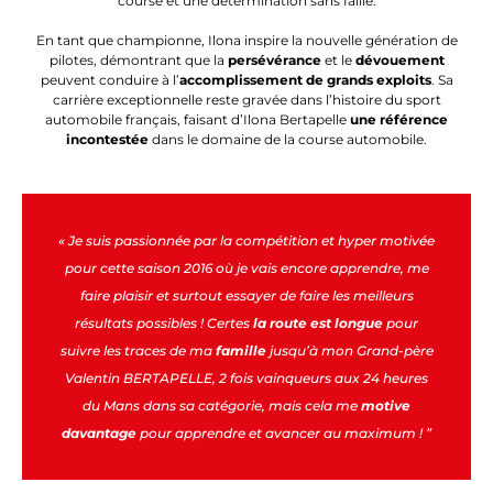
course et une détermination sans faille.
En tant que championne, Ilona inspire la nouvelle génération de
pilotes, démontrant que la
persévérance
et le
dévouement
peuvent conduire à l’
accomplissement de grands exploits
. Sa
carrière exceptionnelle reste gravée dans l’histoire du sport
automobile français, faisant d’Ilona Bertapelle
une référence
incontestée
dans le domaine de la course automobile.
« Je suis passionnée par la compétition et hyper motivée
pour cette saison 2016 où je vais encore apprendre, me
faire plaisir et surtout essayer de faire les meilleurs
résultats possibles ! Certes
la route est longue
pour
suivre les traces de ma
famille
jusqu’à mon Grand-père
Valentin BERTAPELLE, 2 fois vainqueurs aux 24 heures
du Mans dans sa catégorie, mais cela me
motive
davantage
pour apprendre et avancer au maximum ! ”