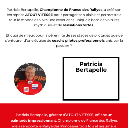
Patricia Bertapelle,
Championne de France des Rallyes
, a créé son
entreprise
ATOUT VITESSE
pour partager son plaisir et permettre à
tout le monde de vivre une expérience unique à bord de voitures
mythiques et de
sensations fortes.
Et quoi de mieux pour la pérennité de ses stages de pilotages que de
s’entourer d’une équipe de
coachs pilotes professionnels
unis par la
passion ?
Patricia
Bertapelle
Patricia Bertapelle, gérante d’ATOUT VITESSE, affiche un
palmarès impressionnant
, Championne de France des Rallyes
elle a remporté le Rallye des Princesses trois fois et assumé le