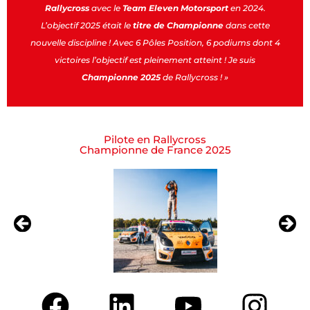
Rallycross
avec le
Team Eleven Motorsport
en 2024.
L’objectif 2025 était le
titre
de
Championne
dans cette
nouvelle discipline !
Avec 6 Pôles Position, 6 podiums dont 4
victoires l’objectif est pleinement atteint ! Je suis
Championne 2025
de Rallycross ! »
Pilote en Rallycross
Championne de France 2025