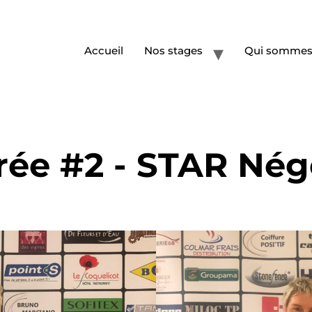
Accueil
Nos stages
Qui sommes
rée #2 - STAR Né